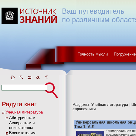
Ваш путеводитель
по различным област
Точность мысли
Погружение
Радуга книг
Разделы:
|
Учебная литература
Ш
справочники
Учебная литература
Абитуриентам
Универсальная школьная энци
Аспирантам и
Том 1. А-Л
соискателям
"Универсальная шк
Воспитателям
предназначена для