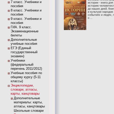
7 класс. Учебники и
истории - книга дл
пособия
историю человечест
до наших дней. Кни
8 класс. Учебники и
и культуре народов
пособия
событиях и людях, 
о ...
9 класс. Учебники и
пособия
ГИА. 9 класс.
Экзаменационные
билеты
Дополнительные
учебные пособия
ЕГЭ (Единый
государственный
экзамен)
Учебники
(федеральный
перечень 2011/2012)
Учебные пособия по
общему курсу (5-11
классы)
Энциклопедии,
словари, атласы,
карты, канцтовары
Дополнительные
материалы: карты,
атласы, канцтовары
Школьные словари