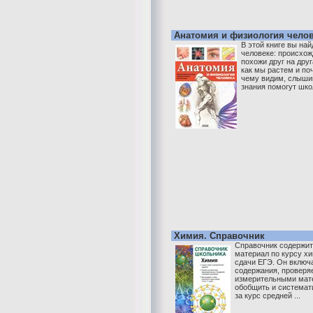
Анатомия и физиология чело
В этой книге вы на
человеке: происхож
похожи друг на друг
как мы растем и по
чему видим, слыши
знания помогут шко
Химия. Справочник
Справочник содержит
материал по курсу х
сдачи ЕГЭ. Он включ
содержания, проверя
измерительными мате
обобщить и системат
за курс средней ...