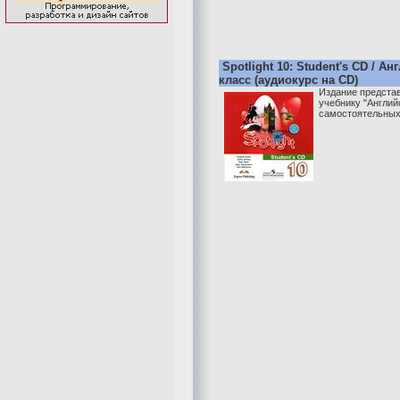
Spotlight 10: Student's CD / А
класс (аудиокурс на CD)
Издание представ
учебнику "Английс
самостоятельных