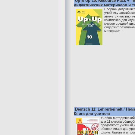
Up & Up 10: Resource Pack + Te
дидактических материалов и те
Сборник дидактичес
учебнику английско
является частью у
комплекса для изуч
классе средней шко
содержит размножа
материал: - ...
Deutsch 11: Lehrerbeiheft / Не
Книга для учителя
Учебно-методический
для 11 класса общео
продолжает учебный к
обеспечивает два уро
школе: базовый и пр