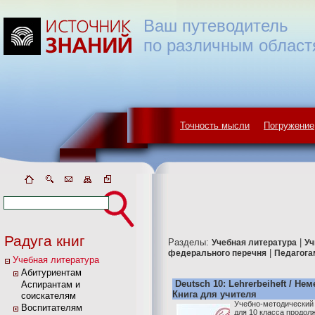
Ваш путеводитель
по различным област
Точность мысли
Погружение
Радуга книг
Разделы:
|
Учебная литература
Уч
|
федерального перечня
Педагогам
Учебная литература
Абитуриентам
Deutsch 10: Lehrerbeiheft / Не
Аспирантам и
Книга для учителя
соискателям
Учебно-методический 
Воспитателям
для 10 класса продол