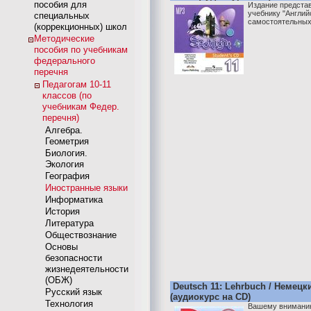
пособия для
Издание представ
учебнику "Английс
специальных
самостоятельных
(коррекционных) школ
Методические
пособия по учебникам
федерального
перечня
Педагогам 10-11
классов (по
учебникам Федер.
перечня)
Алгебра.
Геометрия
Биология.
Экология
География
Иностранные языки
Информатика
История
Литература
Обществознание
Основы
безопасности
жизнедеятельности
(ОБЖ)
Deutsch 11: Lehrbuch / Немецк
Русский язык
(аудиокурс на CD)
Технология
Вашему вниманию