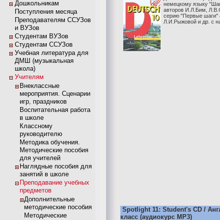
Дошкольникам
немецкому языку "Шаги
авторов И.Л.Бим, Л.В.
Поступления месяца
серию "Первые шаги" 
Преподавателям ССУЗов
Л.И.Рыжовой и др. с н
и ВУЗов
Студентам ВУЗов
Студентам ССУЗов
Учебная литература для
ДМШ (музыкальная
школа)
Учителям
Внеклассные
мероприятия. Сценарии
игр, праздников
Воспитательная работа
в школе
Классному
руководителю
Методика обучения.
Методические пособия
для учителей
Наглядные пособия для
занятий в школе
Преподавание учебных
предметов
Дополнительные
методические пособия
Spotlight 11: Student's CD / Ан
Методические
класс (аудиокурс MP3)