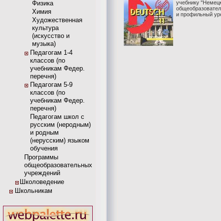
Физика
учебнику "Немецк
общеобразовател
Химия
и профильный ур
Художественная
культура
(искусство и
музыка)
Педагогам 1-4
классов (по
учебникам Федер.
перечня)
Педагогам 5-9
классов (по
учебникам Федер.
перечня)
Педагогам школ с
русским (неродным)
и родным
(нерусским) языком
обучения
Программы
общеобразовательных
учреждений
Школоведение
Школьникам