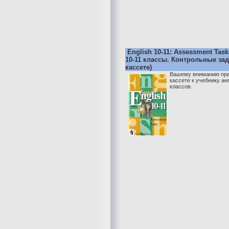
English 10-11: Assessment Tas
10-11 классы. Контрольные зад
кассете)
Вашему вниманию пре
кассете к учебнику ан
классов.