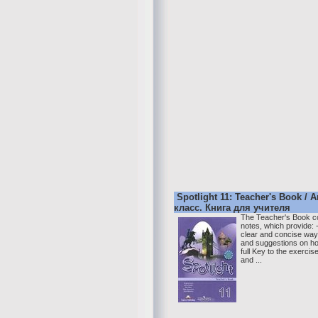
Spotlight 11: Teacher's Book /
класс. Книга для учителя
The Teacher's Book co
notes, which provide: -
clear and concise way
and suggestions on how
full Key to the exercis
and ...