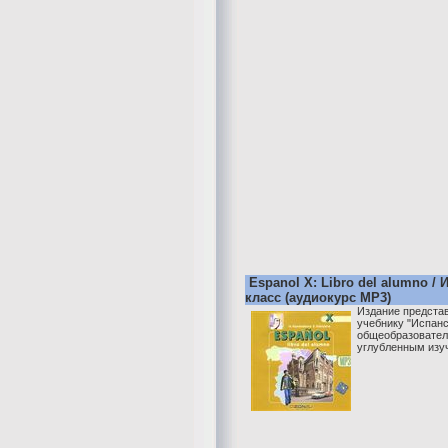
Espanol X: Libro del alumno / 
класс (аудиокурс MP3)
Издание представ
учебнику "Испанс
общеобразовател
углубленным изу