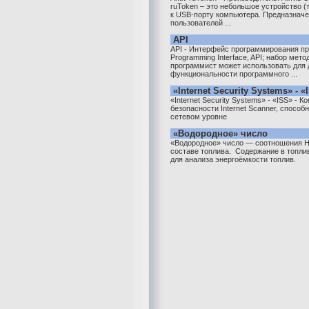
ruToken – это небольшое устройство (т
к USB-порту компьютера. Предназначе
пользователей ...
API
API - Интерфейс программирования при
Programming Interface, API; набор мет
программист может использовать для 
функциональности программного ...
«Internet Security Systems» - «
«Internet Security Systems» - «ISS» - 
безопасности Internet Scanner, спосо
сетевом уровне
«Водородное» число
«Водородное» число — соотношения Н
составе топлива. Содержание в топли
для анализа энергоёмкости топлив.