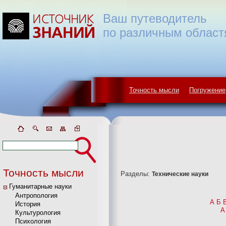
Ваш путеводитель
по различным област
Точность мысли
Погружение
Точность мысли
Разделы:
Технические науки
Гуманитарные науки
Антропология
А
Б
История
A
Культурология
Психология