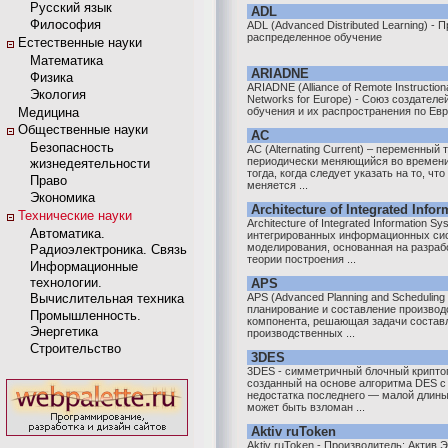
Русский язык
ADL
Философия
ADL (Advanced Distributed Learning) - 
распределенное обучение
Естественные науки
Математика
ARIADNE
Физика
ARIADNE (Alliance of Remote Instructional
Экология
Networks for Europe) - Союз создател
Медицина
обучения и их распространения по Ев
Общественные науки
AC
Безопасность
AC (Alternating Current) – переменный т
периодически меняющийся во времени
жизнедеятельности
тогда, когда следует указать на то, чт
Право
меняется ...
Экономика
Architecture of Integrated Info
Технические науки
Architecture of Integrated Information 
Автоматика.
интегрированных информационных сис
моделирования, основанная на разраб
Радиоэлектроника. Связь
теории построения ...
Информационные
технологии.
APS
Вычислительная техника
APS (Advanced Planning and Schedulin
планирование и составление производ
Промышленность.
компонента, решающая задачи состав
Энергетика
производственных ...
Строительство
3DES
3DES - симметричный блочный крипто
созданный на основе алгоритма DES с
недостатка последнего — малой длины 
может быть взломан ...
Aktiv ruToken
Aktiv ruToken - Производитель: Актив