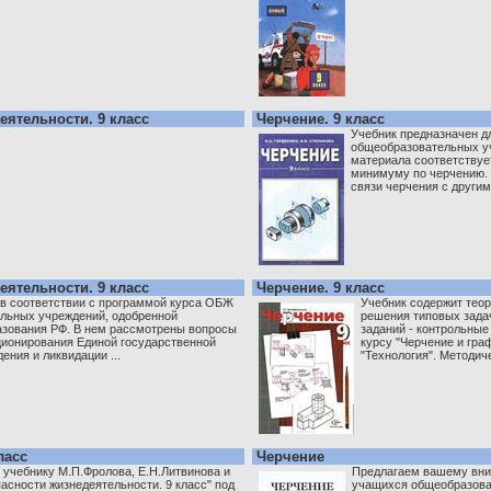
ятельности. 9 класс
Черчение. 9 класс
Учебник предназначен д
общеобразовательных у
материала соответствуе
минимуму по черчению.
связи черчения с другим
ятельности. 9 класс
Черчение. 9 класс
 в соответствии с программой курса ОБЖ
Учебник содержит теор
льных учреждений, одобренной
решения типовых зада
зования РФ. В нем рассмотрены вопросы
заданий - контрольные
ционирования Единой государственной
курсу "Черчение и гра
ния и ликвидации ...
"Технология". Методиче
ласс
Черчение
 учебнику М.П.Фролова, Е.Н.Литвинова и
Предлагаем вашему вни
асности жизнедеятельности. 9 класс" под
учащихся общеобразова