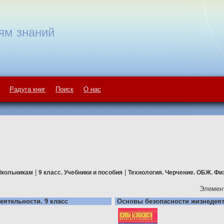
ям знаний
Радуга книг
Поиск
О нас
|
|
кольникам
9 класс. Учебники и пособия
Технология. Черчение. ОБЖ. Физ
Элемент
ятельности. 9 класс
Основы безопасности жизнедеят