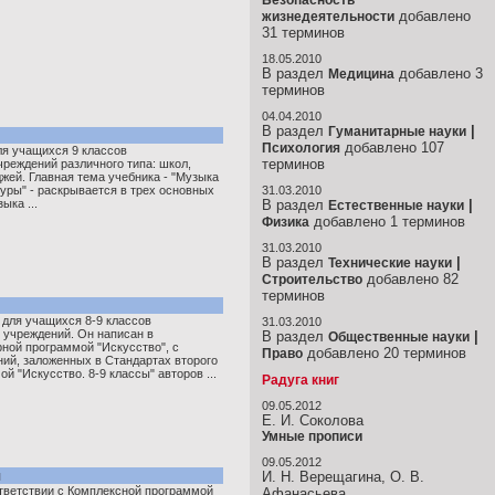
Безопасность
добавлено
жизнедеятельности
31 терминов
18.05.2010
В раздел
добавлено 3
Медицина
терминов
04.04.2010
В раздел
|
Гуманитарные науки
добавлено 107
Психология
ля учащихся 9 классов
терминов
реждений различного типа: школ,
джей. Главная тема учебника - "Музыка
туры" - раскрывается в трех основных
31.03.2010
ыка ...
В раздел
|
Естественные науки
добавлено 1 терминов
Физика
31.03.2010
В раздел
|
Технические науки
добавлено 82
Строительство
терминов
 для учащихся 8-9 классов
31.03.2010
учреждений. Он написан в
В раздел
|
Общественные науки
рной программой "Искусство", с
добавлено 20 терминов
Право
ий, заложенных в Стандартах второго
й "Искусство. 8-9 классы" авторов ...
Радуга книг
09.05.2012
Е. И. Соколова
Умные прописи
09.05.2012
ы
И. Н. Верещагина, О. В.
ответствии с Комплексной программой
Афанасьева