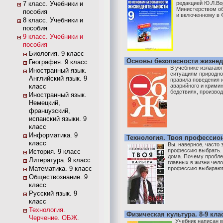
7 класс. Учебники и
редакцией Ю.Л.Во
Министерством об
пособия
и включенному в 
8 класс. Учебники и
пособия
9 класс. Учебники и
пособия
Биология. 9 класс
Основы безопасности жизнеде
География. 9 класс
В учебнике излагаю
Иностранный язык.
ситуациям природног
Английский язык. 9
правила поведения 
класс
аварийного и кримин
бедствиях, производ
Иностранный язык.
Немецкий,
французский,
испанский языки. 9
класс
Информатика. 9
Технология. Твоя профессиона
класс
Вы, наверное, часто 
профессию выбрать. 
История. 9 класс
дома. Почему пробле
Литература. 9 класс
главных в жизни чело
Математика. 9 класс
профессию выбирают 
Обществознание. 9
класс
Русский язык. 9
класс
Технология.
Физическая культура. 8-9 кл
Черчение. ОБЖ.
Учебник написан 