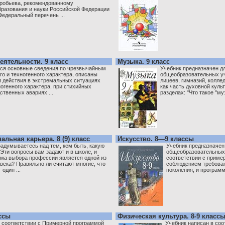
робьева, рекомендованному
разования и науки Российской Федерации
Федеральный перечень ...
ятельности. 9 класс
Музыка. 9 класс
тся основные сведения по чрезвычайным
Учебник предназначен д
о и техногенного характера, описаны
общеобразовательных уч
и действия в экстремальных ситуациях
лицеев, гимназий, колле
огенного характера, при стихийных
как часть духовной куль
ственных авариях ...
разделах: "Что такое "муз
льная карьера. 8 (9) класс
Искусство. 8—9 классы
задумываетесь над тем, кем быть, какую
Учебник предназначен
Эти вопросы вам задают и в школе, и
общеобразовательных 
ма выбора профессии является одной из
соответствии с приме
века? Правильно ли считают многие, что
соблюдением требован
один ...
поколения, и программо
ассы
Физическая культура. 8-9 класс
в соответствии с Примерной программой
Учебник написан в со