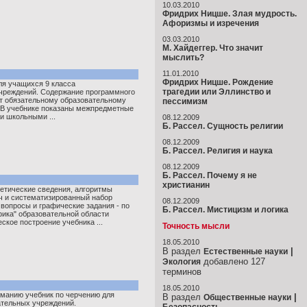
10.03.2010
Фридрих Ницше. Злая мудрость.
Афоризмы и изречения
03.03.2010
М. Хайдеггер. Что значит
мыслить?
11.01.2010
Фридрих Ницше. Рождение
ля учащихся 9 класса
трагедии или Эллинство и
чреждений. Содержание программного
т обязательному образовательному
пессимизм
 В учебнике показаны межпредметные
и школьными ...
08.12.2009
Б. Рассел. Сущность религии
08.12.2009
Б. Рассел. Религия и наука
08.12.2009
Б. Рассел. Почему я не
христианин
етические сведения, алгоритмы
ч и систематизированный набор
08.12.2009
 вопросы и графические задания - по
Б. Рассел. Мистицизм и логика
фика" образовательной области
ское построение учебника ...
Точность мысли
18.05.2010
В раздел
|
Естественные науки
добавлено 127
Экология
терминов
18.05.2010
манию учебник по черчению для
В раздел
|
Общественные науки
тельных учреждений.