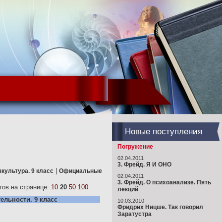
Новые поступления
Погружение
02.04.2011
3. Фрейд. Я И ОНО
|
культура. 9 класс
Официальные
02.04.2011
3. Фрейд. О психоанализе. Пять
ов на странице:
10
20
50
100
лекций
ельности. 9 класс
10.03.2010
Фридрих Ницше. Так говорил
Заратустра