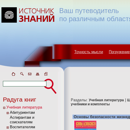
Ваш путеводитель
по различным област
Точность мысли
Погружение
Радуга книг
Разделы:
|
Учебная литература
Ш
учебники и комплекты
Учебная литература
Абитуриентам
Основы безопасности жизнеде
Аспирантам и
соискателям
Воспитателям