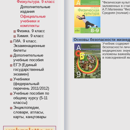
Физкультура. 9 класс
"Физическая культ
заложенных в стан
Дополнительные
А.П.Матвеева "Физ
издания
Средняя (полная) 
Официальные
учебники и
комплекты
Физика. 9 класс
Химия. 9 класс
Основы безопасности жизнеде
ГИА. 9 класс.
Учебник содержит
Экзаменационные
безопасности личн
билеты
медицинских знани
изложены важнейш
Дополнительные
в повседневной жи
учебные пособия
ЕГЭ (Единый
государственный
экзамен)
Учебники
(федеральный
перечень 2011/2012)
Учебные пособия по
общему курсу (5-11
классы)
Энциклопедии,
словари, атласы,
карты, канцтовары