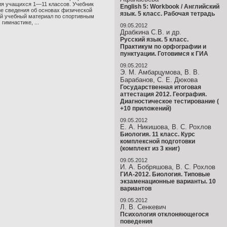
ия учащихся 1—11 классов. Учебник
English 5: Workbook / Английский
ие сведения об основах физической
язык. 5 класс. Рабочая тетрадь
ый учебный материал по спортивным
 гимнастике, ...
09.05.2012
Драбкина С.В. и др.
Русский язык. 5 класс.
Практикум по орфографии и
пунктуации. Готовимся к ГИА
09.05.2012
Э. М. Амбарцумова, В. В.
Барабанов, С. Е. Дюкова
Государственная итоговая
аттестация 2012. География.
Диагностическое тестирование (
+10 приложений)
09.05.2012
Е. А. Никишова, В. С. Рохлов
Биология. 11 класс. Курс
комплексной подготовки
(комплект из 3 книг)
09.05.2012
И. А. Бобряшова, В. С. Рохлов
ГИА-2012. Биология. Типовые
экзаменационные варианты. 10
вариантов
09.05.2012
Л. В. Сенкевич
Психология отклоняющегося
поведения