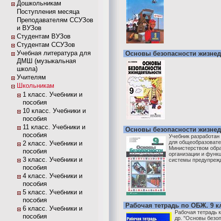
Дошкольникам
Поступления месяца
Преподавателям ССУЗов
и ВУЗов
Студентам ВУЗов
Студентам ССУЗов
Учебная литература для
Основы безопасности жизнеде
ДМШ (музыкальная
школа)
Учителям
Школьникам
1 класс. Учебники и
пособия
10 класс. Учебники и
пособия
11 класс. Учебники и
Основы безопасности жизнеде
пособия
Учебник разработан
для общеобразовате
2 класс. Учебники и
Министерством обра
пособия
организации и функ
3 класс. Учебники и
системы предупрежде
пособия
4 класс. Учебники и
пособия
5 класс. Учебники и
пособия
Рабочая тетрадь по ОБЖ. 9 к
6 класс. Учебники и
Рабочая тетрадь к
пособия
др. "Основы безоп