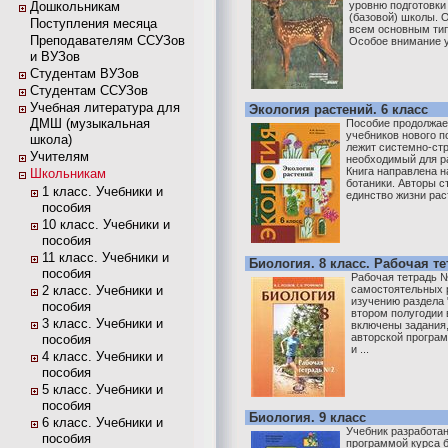
Дошкольникам
уровню подготовки
(базовой) школы. 
Поступления месяца
всем основным тип
Преподавателям ССУЗов
Особое внимание у
и ВУЗов
Студентам ВУЗов
Студентам ССУЗов
Учебная литература для
Экология растений. 6 класс
ДМШ (музыкальная
Пособие продолжае
учебников нового п
школа)
лежит системно-ст
Учителям
необходимый для р
Книга направлена н
Школьникам
ботаники. Авторы с
1 класс. Учебники и
единство жизни раст
пособия
10 класс. Учебники и
пособия
11 класс. Учебники и
Биология. 8 класс. Рабочая т
пособия
Рабочая тетрадь №
2 класс. Учебники и
самостоятельных 
изучению раздела 
пособия
втором полугодии 
3 класс. Учебники и
включены задания
авторской програм
пособия
и ...
4 класс. Учебники и
пособия
5 класс. Учебники и
пособия
Биология. 9 класс
6 класс. Учебники и
Учебник разработан
пособия
программой курса б