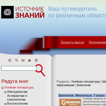
Ваш путеводитель
по различным област
Точность мысли
Погружение
Радуга книг
Разделы:
|
Учебная литература
Ш
|
образование
Биология
Учебная литература
Абитуриентам
Биология. Животные. 7 класс
Аспирантам и
Учебник написан в
соискателям
обязательным мин
Воспитателям
биологического об