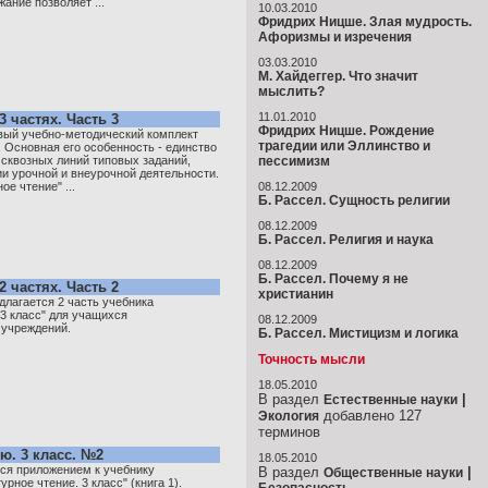
жание позволяет ...
10.03.2010
Фридрих Ницше. Злая мудрость.
Афоризмы и изречения
03.03.2010
М. Хайдеггер. Что значит
мыслить?
11.01.2010
3 частях. Часть 3
Фридрих Ницше. Рождение
овый учебно-методический комплект
трагедии или Эллинство и
 Основная его особенность - единство
 сквозных линий типовых заданий,
пессимизм
ии урочной и внеурочной деятельности.
ое чтение" ...
08.12.2009
Б. Рассел. Сущность религии
08.12.2009
Б. Рассел. Религия и наука
08.12.2009
Б. Рассел. Почему я не
2 частях. Часть 2
христианин
лагается 2 часть учебника
 3 класс" для учащихся
08.12.2009
учреждений.
Б. Рассел. Мистицизм и логика
Точность мысли
18.05.2010
В раздел
|
Естественные науки
добавлено 127
Экология
терминов
ю. 3 класс. №2
18.05.2010
тся приложением к учебнику
В раздел
|
Общественные науки
рное чтение. 3 класс" (книга 1).