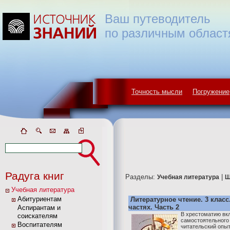
Ваш путеводитель
по различным област
Точность мысли
Погружение
Радуга книг
Разделы:
|
Учебная литература
Ш
Учебная литература
Абитуриентам
Литературное чтение. 3 класс
частях. Часть 2
Аспирантам и
В хрестоматию вк
соискателям
самостоятельного 
Воспитателям
читательский опыт