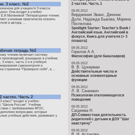
2 частях. Часть 1
ю. 3 класс. №2
азначена для учащихся 3 класса
09.05.2012
кол. Она входит в учебно-
Вирджиния Эванс, Дженни
 Е.И.Матвеевой "Литературное чтение.
Дули, Надежда Быкова, Марина
оляет ученикам практически освоить
еля и автора. ...
Поспелова
Spotlight Starter: Teacher's Book /
Английский язык. Английский в
фокусе. Книга для учителя (+ 3
плаката)
09.05.2012
Рабочая тетрадь №2
Горелов А.А.
ному чтению включает систему
Философия (для бакалавров)
и произведений, вошедших в учебник
, 3 класс, часть 2 и в учебную
09.05.2012
рмирования самоконтроля и
В. В. Цукерман
а страничка "Проверьте себя", а ...
Действительные числа и
основные элементарные
функции
09.05.2012
Л. В. Сенкевич
Психология отклоняющегося
2 частях. Часть 2
поведения
3 класс" входит в учебно-
 "Школа России". Учебник
09.05.2012
тствии с требованиями ФГОС.
Сагдеева Н.
 дополнен вопросами, которые
ДП.Совместная деятельность
ные учебные действия, развивают у
родителей с детьми в ДОУ "Шаг
навстречу"
09.05.2012
В. И. Астахова