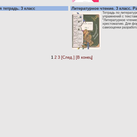
 тетрадь. 3 класс
Литературное чтение. 3 класс. 
Тетрадь по литерату
упражнений с текста
"Литературное чтение.
хрестоматию. Для фо
самооценки разработан
1
2
3
[След.]
[В конец]