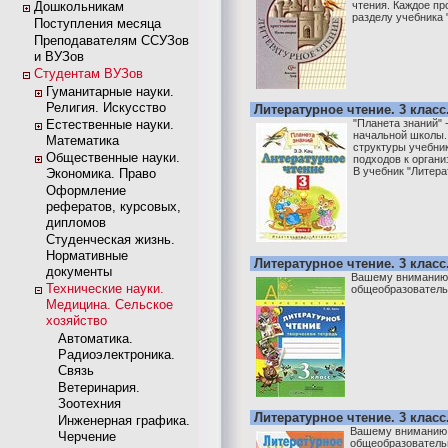
Дошкольникам
чтения. Каждое пр
разделу учебника "
Поступления месяца
Преподавателям ССУЗов
и ВУЗов
Студентам ВУЗов
Гуманитарные науки.
Религия. Искусство
Литературное чтение. 3 класс.
Естественные науки.
"Планета знаний" 
начальной школы.
Математика
структуры учебник
Общественные науки.
подходов к органи
В учебник "Литерат
Экономика. Право
Оформление
рефератов, курсовых,
дипломов
Студенческая жизнь.
Нормативные
Литературное чтение. 3 класс
документы
Вашему вниманию 
Технические науки.
общеобразователь
Медицина. Сельское
хозяйство
Автоматика.
Радиоэлектроника.
Связь
Ветеринария.
Зоотехния
Литературное чтение. 3 класс.
Инженерная графика.
Вашему вниманию 
Черчение
общеобразователь