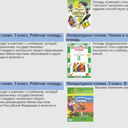
Тетрадь позволяет учен
"честного" читателя и 
задания способствуют р
слово. 3 класс. Рабочая тетрадь.
Литературное чтение. Чтение и л
тетрадь
одит в комплект с учебником, который
Тетрадь предназначена
еральному государственному
учащихся. Она содержит
стандарту начального общего образования.
изученного по учебнику
ван Министерством образования и науки
книгой.
ии и включён в ...
слово. 3 класс. Рабочая тетрадь.
Литературное чтение. 3 класс. В 
Вашему вниманию пред
ходит в комплект с учебником, который
деральному государственному
 стандарту начального общего
бник рекомендован Министерством
ки Российской Федерации и включен в ...