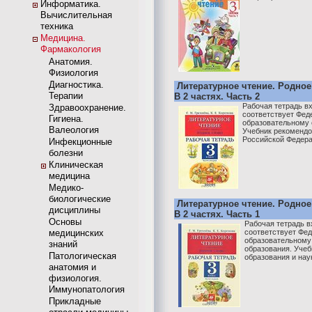
Информатика.
Вычислительная
техника
Медицина.
Фармакология
Анатомия.
Физиология
Диагностика.
Литературное чтение. Родное 
Терапии
В 2 частях. Часть 2
Рабочая тетрадь вх
Здравоохранение.
соответствует Фед
Гигиена.
образовательному 
Валеология
Учебник рекомендо
Российской Федерац
Инфекционные
болезни
Клиническая
медицина
Медико-
биологические
Литературное чтение. Родное 
дисциплины
В 2 частях. Часть 1
Основы
Рабочая тетрадь в
медицинских
соответствует Фе
образовательному
знаний
образования. Уче
Патологическая
образования и нау
анатомия и
физиология.
Иммунопатология
Прикладные