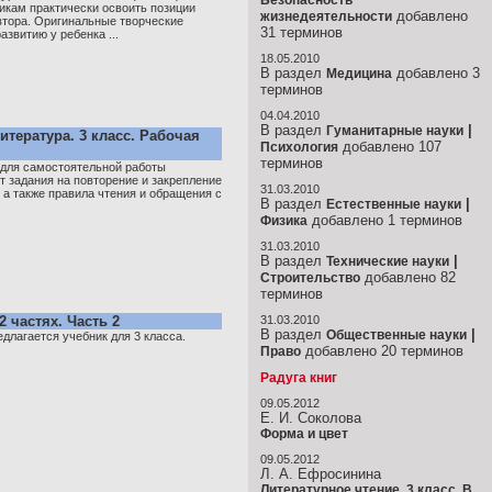
Безопасность
икам практически освоить позиции
добавлено
жизнедеятельности
автора. Оригинальные творческие
31 терминов
азвитию у ребенка ...
18.05.2010
В раздел
добавлено 3
Медицина
терминов
04.04.2010
В раздел
|
Гуманитарные науки
итература. 3 класс. Рабочая
добавлено 107
Психология
терминов
 для самостоятельной работы
 задания на повторение и закрепление
31.03.2010
, а также правила чтения и обращения с
В раздел
|
Естественные науки
добавлено 1 терминов
Физика
31.03.2010
В раздел
|
Технические науки
добавлено 82
Строительство
терминов
2 частях. Часть 2
31.03.2010
В раздел
|
Общественные науки
лагается учебник для 3 класса.
добавлено 20 терминов
Право
Радуга книг
09.05.2012
Е. И. Соколова
Форма и цвет
09.05.2012
Л. А. Ефросинина
Литературное чтение. 3 класс. В