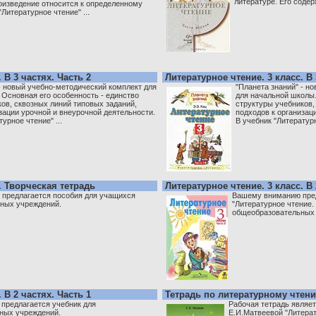
литературе. Его содер
оизведение относится к определенному
Литературное чтение" ...
 В 3 частях. Часть 2
Литературное чтение. 3 класс. В 
- новый учебно-методический комплект для
"Планета знаний" - н
 Основная его особенность - единство
для начальной школы.
ов, сквозных линий типовых заданий,
структуры учебников,
зации урочной и внеурочной деятельности.
подходов к организац
урное чтение" ...
В учебник "Литературн
. Творческая тетрадь
Литературное чтение. 3 класс. В 
предлагается пособия для учащихся
Вашему вниманию пред
ных учреждений.
"Литературное чтение.
общеобразовательных 
 В 2 частях. Часть 1
Тетрадь по литературному чтени
предлагается учебник для
Рабочая тетрадь являе
ных учреждений.
Е.И.Матвеевой "Литерату