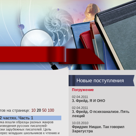
Новые поступления
Погружение
02.04.2011
3. Фрейд. Я И ОНО
02.04.2011
ов на странице:
10
20
50
100
3. Фрейд. О психоанализе. Пять
лекций
2 частях. Часть 1
ика вошли образцы разных жанров
10.03.2010
оизведения русских писателей-
Фридрих Ницше. Так говорил
азки зарубежных писателей. Цель
Заратустра
нтерес младших школьников к чтению и