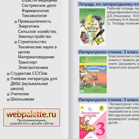
отрасли медицины
Тетрадь по литературному чт
Сестринское дело
Рабочая тетрадь пр
Фармакология.
общеобразовательн
Токсикология
Д.Б.Эльконина - В.
учебнику Е.И.Матвее
Промышленность.
1). Тетрадь позволя
Энергетика
Сельское хозяйство.
Землеустройство
Строительство
Технические науки в
целом.
Литературное чтение. 3 класс.
Классические и с
Материаловедение
помогут привить р
Транспорт
книге, расширить 
Электротехника
творческое мышле
Студентам ССУЗов
Учебная литература для
ДМШ (музыкальная
школа)
Учителям
Школьникам
Литературное чтение. 3 класс.
"Литературное чтен
методический комп
переработан в соо
Методический аппа
формируют универ
детей ...