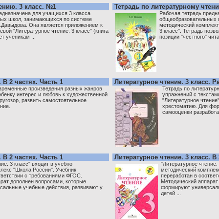
ению. 3 класс. №1
Тетрадь по литературному чтени
едназначена для учащихся 3 класса
Рабочая тетрадь предн
ых школ, занимающихся по системе
общеобразовательных ш
В.Давыдова. Она является приложением к
методический комплект
вой "Литературное чтение. 3 класс" (книга
3 класс". Тетрадь позв
ет ученикам ...
позиции "честного" читат
 В 2 частях. Часть 1
Литературное чтение. 3 класс. 
овременные произведения разных жанров
Тетрадь по литератур
ебенку интерес и любовь к художественной
упражнений с текстам
кругозор, развить самостоятельное
"Литературное чтение"
ние.
хрестоматию. Для фо
самооценки разработан
 В 2 частях. Часть 1
Литературное чтение. 3 класс. В 
ие. 3 класс" входит в учебно-
"Литературное чтение. 
лекс "Школа России". Учебник
методический комплекс
тветствии с требованиями ФГОС.
переработан в соотве
рат дополнен вопросами, которые
Методический аппарат
сальные учебные действия, развивают у
формируют универсаль
детей ...