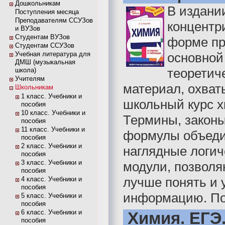
Дошкольникам
В издании
Поступления месяца
Преподавателям ССУЗов
концентр
и ВУЗов
Студентам ВУЗов
форме пр
Студентам ССУЗов
Учебная литература для
основной
ДМШ (музыкальная
теоретич
школа)
Учителям
материал, охва
Школьникам
1 класс. Учебники и
школьный курс х
пособия
10 класс. Учебники и
Термины, законы
пособия
11 класс. Учебники и
формулы объеди
пособия
2 класс. Учебники и
наглядные логич
пособия
3 класс. Учебники и
модули, позвол
пособия
лучше понять и 
4 класс. Учебники и
пособия
информацию. Пос
5 класс. Учебники и
пособия
6 класс. Учебники и
Химия. ЕГЭ.
пособия