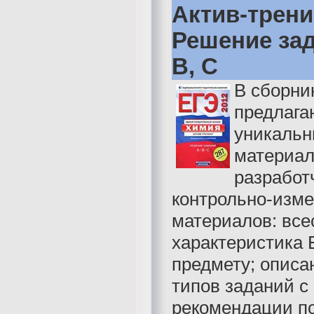
Актив-трени
Решение зад
B, C
В сборни
предлага
уникаль
материал
разработ
контрольно-изм
материалов: все
характеристика 
предмету; описа
типов заданий с
рекомендации п