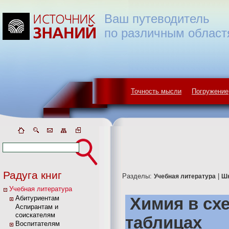
Ваш путеводитель
по различным област
Точность мысли
Погружение
Радуга книг
Разделы:
|
Учебная литература
Ш
Учебная литература
Абитуриентам
Химия в сх
Аспирантам и
соискателям
таблицах
Воспитателям