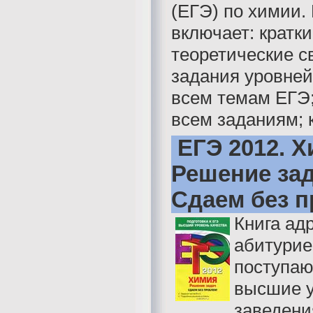
(ЕГЭ) по химии.
включает: кратк
теоретические с
задания уровней 
всем темам ЕГЭ;
всем заданиям; к
ЕГЭ 2012. Х
Решение зад
Сдаем без п
Книга ад
абитурие
поступа
высшие 
заведени