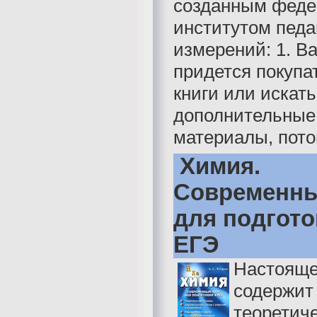
созданным фед
институтом педа
измерений: 1. В
придется покупа
книги или искать
дополнительные
материалы, потом
Химия.
Современны
для подгото
ЕГЭ
Настояще
содержит
теоретич