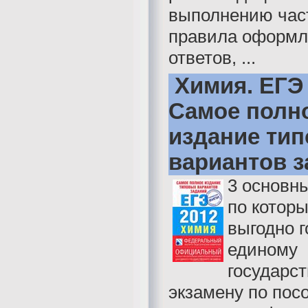
выполнению часте
правила оформл
ответов, ...
Химия. ЕГЭ 
Самое полн
издание ти
вариантов 
3 основн
по котор
выгодно г
единому
государс
экзамену по пос