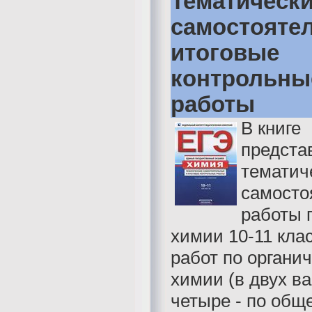
Тематическ
самостояте
итоговые
контрольны
работы
В книге
предста
тематич
самосто
работы 
химии 10-11 клас
работ по органи
химии (в двух ва
четыре - по общ