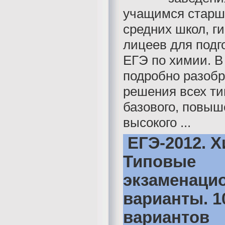
учащимся старш
средних школ, г
лицеев для подг
ЕГЭ по химии. В
подробно разоб
решения всех ти
базового, повыш
высокого ...
ЕГЭ-2012. Х
Типовые
экзаменаци
варианты. 1
вариантов