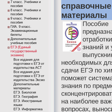
7 класс. Учебники и
справочные
пособия
8 класс. Учебники и
материалы
пособия
9 класс. Учебники и
Пособие
пособия
ГИА. 9 класс.
предназн
Экзаменационные
билеты
отработк
Дополнительные
учебные пособия
знаний и
ЕГЭ (Единый
государственный
выпускни
экзамен)
Все издания для
необходимых дл
подготовки к ЕГЭ от
издательства АСТ
сдачи ЕГЭ по хи
Все издания для
подготовки к ЕГЭ от
поможет систем
издательства Эксмо
знания по предме
Дополнительные
материалы
сконцентрирова
ЕГЭ. Биология
ЕГЭ. География
на наиболее ва
ЕГЭ. Иностранные
языки
вопросах, выно
ЕГЭ. Информатика