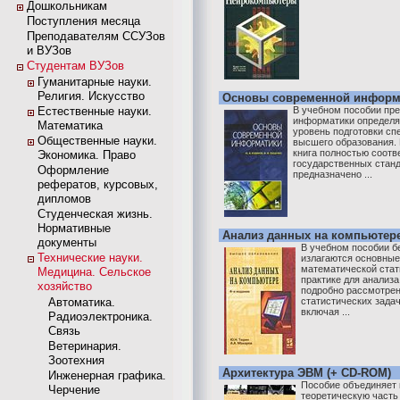
Дошкольникам
Поступления месяца
Преподавателям ССУЗов
и ВУЗов
Студентам ВУЗов
Гуманитарные науки.
Религия. Искусство
Основы современной информ
Естественные науки.
В учебном пособии пр
информатики определ
Математика
уровень подготовки сп
Общественные науки.
высшего образования.
книга полностью соотв
Экономика. Право
государственных станд
Оформление
предназначено ...
рефератов, курсовых,
дипломов
Студенческая жизнь.
Нормативные
Анализ данных на компьютер
документы
В учебном пособии 
Технические науки.
излагаются основные
математической стат
Медицина. Сельское
практике для анализ
хозяйство
подробно рассмотре
Автоматика.
статистических зада
включая ...
Радиоэлектроника.
Связь
Ветеринария.
Зоотехния
Архитектура ЭВМ (+ CD-ROM)
Инженерная графика.
Пособие объединяет 
Черчение
теоретическую часть