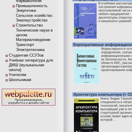
Фармакология
В учебнике рассмотр
Промышленность.
построения информац
Энергетика
неотъемлемой части
любого предприятия -
Сельское хозяйство.
архитектуры открытых
Землеустройство
и канального уровней
Строительство
Технические науки в
целом.
Материаловедение
Транспорт
Корпоративные информацион
Формулируются осн
Электротехника
определения, связа
Студентам ССУЗов
информационными с
их безопасности. А
Учебная литература для
области КИС, расс
ДМШ (музыкальная
организации корпор
школа)
проектирования инф
Учителям
Школьникам
Архитектура компьютера (+ C
Книга Эндрю Таненб
специалиста в обла
технологий, писател
выходящая уже в пя
структурной организ
основе лежит идея и
которой ...