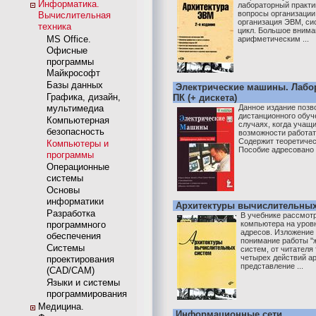
Информатика.
лабораторный практи
вопросы организаци
Вычислительная
организация ЭВМ, си
техника
цикл. Большое внима
MS Office.
арифметическим ...
Офисные
программы
Майкрософт
Базы данных
Электрические машины. Лабо
Графика, дизайн,
ПК (+ дискета)
мультимедиа
Данное издание позв
дистанционного обуч
Компьютерная
случаях, когда учащ
безопасность
возможности работат
Содержит теоретичес
Компьютеры и
Пособие адресовано 
программы
Операционные
системы
Основы
информатики
Архитектуры вычислительных
Разработка
В учебнике рассмот
программного
компьютера на уров
адресов. Изложение
обеспечения
понимание работы "
Системы
систем, от читателя
четырех действий а
проектирования
представление ...
(CAD/CAM)
Языки и системы
программирования
Медицина.
Информационные сети