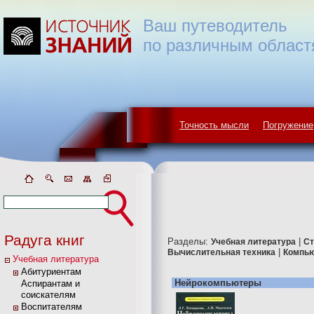
Ваш путеводитель
по различным област
Точность мысли
Погружение
Радуга книг
Разделы:
|
Учебная литература
Ст
|
Вычислительная техника
Компью
Учебная литература
Абитуриентам
Нейрокомпьютеры
Аспирантам и
соискателям
Воспитателям