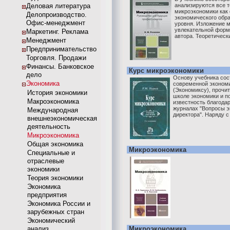
Деловая литература
анализируются все 
микроэкономики как
Делопроизводство.
экономического обр
Офис-менеджмент
уровня. Изложение м
увлекательной форм
Маркетинг. Реклама
автора. Теоретически
Менеджмент
Предпринимательство
Торговля. Продажи
Финансы. Банковское
Курс микроэкономики
дело
Основу учебника сос
Экономика
современной эконом
(Экономиксу), прочи
История экономики
школе экономики и 
Макроэкономика
известность благода
журналах "Вопросы э
Международная
директора". Наряду с .
внешнеэкономическая
деятельность
Микроэкономика
Общая экономика
Микроэкономика
Специальные и
отраслевые
экономики
Теория экономики
Экономика
предприятия
Экономика России и
зарубежных стран
Экономический
анализ
Микроэкономика