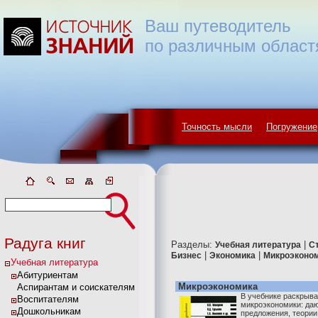
Ваш путеводитель
по различным област
Точность мысли
Погружение
Радуга книг
Разделы:
|
Учебная литература
С
|
|
Бизнес
Экономика
Микроэконо
Учебная литература
Абитуриентам
Микроэкономика
Аспирантам и соискателям
В учебнике раскрыв
Воспитателям
микроэкономики: даю
Дошкольникам
предложения, теории