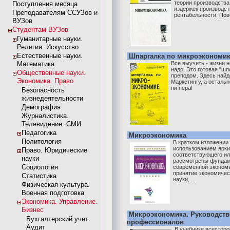
теории производства
Поступления месяца
издержек производст
Преподавателям ССУЗов и
рентабельности. Пов
ВУЗов
Студентам ВУЗов
Гуманитарные науки.
Религия. Искусство
Естественные науки.
Шпаргалка по микроэкономи
Математика
Все выучить - жизни н
надо. Это готовая "ш
Общественные науки.
преподом. Здесь най
Экономика. Право
Маркетингу, а остальн
ни пера!
Безопасность
жизнедеятельности
Демография
Журналистика.
Телевидение. СМИ
Педагогика
Микроэкономика
Политология
В кратком изложении
использованием ярки
Право. Юридические
соответствующего ил
науки
рассмотрены фундам
Социология
современной экономи
принятие экономичес
Статистика
науки, ...
Физическая культура.
Военная подготовка
Экономика. Управление.
Бизнес
Микроэкономика. Руководств
Бухгалтерский учет.
профессионалов
Аудит
В учебнике всесторо