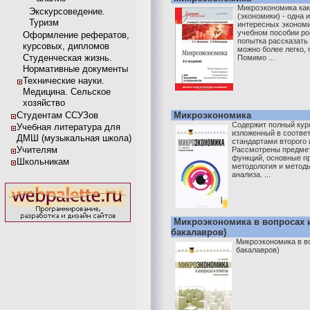
Микроэкономика как
Экскурсоведение.
(экономики) - одна
Туризм
интересных экономи
учебном пособии ро
Оформление рефератов,
попытка рассказать
курсовых, дипломов
можно более легко, 
Студенческая жизнь.
Помимо ...
Нормативные документы
Технические науки.
Медицина. Сельское
хозяйство
Студентам ССУЗов
Микроэкономика
Содержит полный кур
Учебная литература для
изложенный в соотве
ДМШ (музыкальная школа)
стандартами второго 
Учителям
Рассмотрены предмет
функций, основные п
Школьникам
методология и метод
анализа. ...
Микроэкономика в вопросах и
бакалавров)
Микроэкономика в во
бакалавров)