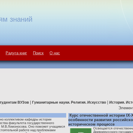
ям знаний
Радуга книг
Поиск
О нас
|
|
тудентам ВУЗов
Гуманитарные науки. Религия. Искусство
История. Ист
Элемент
Курс отечественной истории IX-
но коллективом кафедры истории
особенности развития российск
рства факультета государственного
историческом процессе
. М.В.Ломоносова. Оно поможет учащимся
Освещается отечественна
стоятельной работе над проблемами
Древнерусского государс