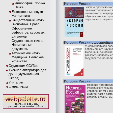
Философия. Логика.
История России
Этика
Учебно-практическое
включает основные 
Естественные науки.
аналитической прогр
Математика
обучающихся по прог
подспорье в творческ
Общественные науки.
Экономика. Право
Оформление
рефератов, курсовых,
дипломов
Студенческая жизнь.
История России с древнейши
Нормативные
Учебник написан пос
документы
современного научно
Освещены основные 
Технические науки.
раскрыты вопросы со
Медицина. Сельское
государственно-полит
хозяйство
Студентам ССУЗов
Учебная литература для
ДМШ (музыкальная
школа)
История России
Учителям
Пособие подготовл
Школьникам
Российского госуда
управления МГУ им
и студентам в само
истории страны, им