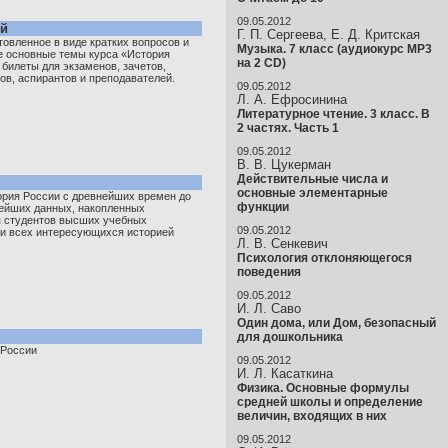
09.05.2012
ий
Г. П. Сергеева, Е. Д. Критская
товленное в виде кратких вопросов и
Музыка. 7 класс (аудиокурс MP3
се основные темы курса «История
на 2 CD)
билеты для экзаменов, зачетов,
ов, аспирантов и преподавателей.
09.05.2012
Л. А. Ефросинина
Литературное чтение. 3 класс. В
2 частях. Часть 1
09.05.2012
В. В. Цукерман
Действительные числа и
основные элементарные
ория России с древнейших времен до
функции
вейших данных, накопленных
я студентов высших учебных
09.05.2012
 и всех интересующихся историей
Л. В. Сенкевич
Психология отклоняющегося
поведения
09.05.2012
И. Л. Саво
Один дома, или Дом, безопасный
для дошкольника
 России
09.05.2012
И. Л. Касаткина
Физика. Основные формулы
средней школы и определение
величин, входящих в них
09.05.2012