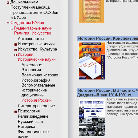
истории страны, им
Дошкольникам
Поступления месяца
Преподавателям ССУЗов
и ВУЗов
Студентам ВУЗов
Гуманитарные науки.
Религия. Искусство
История России. Конспект ле
Антропология
Настоящим издание
Иностранные языки
студенту", в котор
Искусство. Культура
дисциплинам, изуч
приведен в соответ
История.
"История России". И
Исторические науки
Археология.
Этнология
Всемирная история
Историография.
Вспомогательные
исторические
История России. В 3 частях. Ч
дисциплины
Двадцатый век 1914-1991 гг.
Третья часть (книг
История России
охватывает период 
Литературоведение
материал подается
малоизвестных ист
Психология
освещению драматич
Религиоведение
Русский язык.
Риторика
Филологические
науки