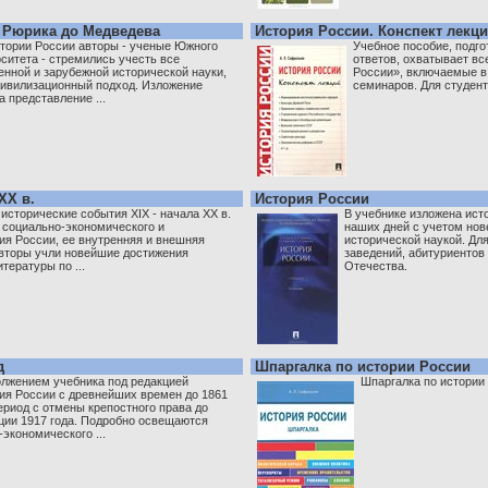
т Рюрика до Медведева
История России. Конспект лекц
тории России авторы - ученые Южного
Учебное пособие, подго
ситета - стремились учесть все
ответов, охватывает в
енной и зарубежной исторической науки,
России», включаемые в 
цивилизационный подход. Изложение
семинаров. Для студент
а представление ...
ХХ в.
История России
исторические события XIX - начала XX в.
В учебнике изложена ист
социально-экономического и
наших дней с учетом но
ия России, ее внутренняя и внешняя
исторической наукой. Дл
Авторы учли новейшие достижения
заведений, абитуриентов
тературы по ...
Отечества.
д
Шпаргалка по истории России
олжением учебника под редакцией
Шпаргалка по истории
ия России с древнейших времен до 1861
ериод с отмены крепостного права до
ии 1917 года. Подробно освещаются
экономического ...