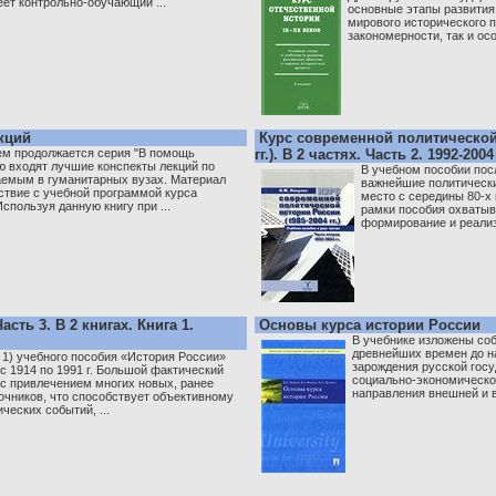
еет контрольно-обучающий ...
основные этапы развития
мирового исторического 
закономерности, так и осо
кций
Курс современной политической 
м продолжается серия "В помощь
гг.). В 2 частях. Часть 2. 1992-2004
ую входят лучшие конспекты лекций по
В учебном пособии по
аемым в гуманитарных вузах. Материал
важнейшие политическ
ствие с учебной программой курса
место с середины 80-х 
спользуя данную книгу при ...
рамки пособия охватыв
формирование и реализ
асть 3. В 2 книгах. Книга 1.
Основы курса истории России
В учебнике изложены соб
древнейших времен до н
а 1) учебного пособия «История России»
зарождения русской гос
с 1914 по 1991 г. Большой фактический
социально-экономическог
 с привлечением многих новых, ранее
направления внешней и в
очников, что способствует объективному
еских событий, ...