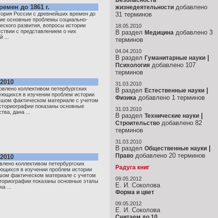
Безопасность
емен до 1861 г.
добавлено
жизнедеятельности
тория России с древнейших времен до
31 терминов
ние основные проблемы социально-
еского развития, вопросы истории
18.05.2010
тствии с представлением о них
В раздел
добавлено 3
Медицина
 ...
терминов
04.04.2010
В раздел
|
Гуманитарные науки
добавлено 107
Психология
терминов
2010
31.03.2010
овлено коллективом петербургских
В раздел
|
Естественные науки
ующихся в изучении проблем истории
добавлено 1 терминов
Физика
льшом фактическом материале с учетом
сториографии показаны основные
31.03.2010
ва, дана ...
В раздел
|
Технические науки
добавлено 82
Строительство
терминов
31.03.2010
В раздел
|
Общественные науки
добавлено 20 терминов
Право
2010
влено коллективом петербургских
Радуга книг
ующихся в изучении проблем истории
ьшом фактическом материале с учетом
09.05.2012
ториографии показаны основные этапы
Е. И. Соколова
а ...
Форма и цвет
09.05.2012
Е. И. Соколова
Считаем до 10