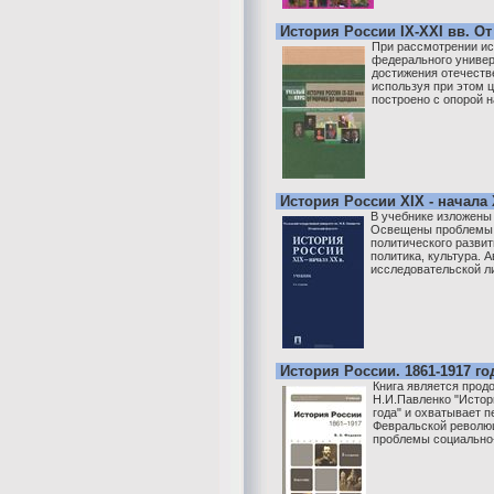
История России IX-XXI вв. О
При рассмотрении ис
федерального универ
достижения отечеств
используя при этом 
построено с опорой н
История России XIX - начала 
В учебнике изложены 
Освещены проблемы 
политического развит
политика, культура. 
исследовательской ли
История России. 1861-1917 го
Книга является прод
Н.И.Павленко "Истор
года" и охватывает п
Февральской революц
проблемы социально-