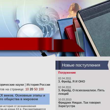
Новые поступления
Погружение
02.04.2011
3. Фрейд. Я И ОНО
|
орические науки
История России
02.04.2011
ов на странице:
10
20
50
100
3. Фрейд. О психоанализе. Пять
лекций
XX веков. Основные этапы и
ого общества в мировом
10.03.2010
Фридрих Ницше. Так говорил
Заратустра
я история от возникновения
тва до конца XX в. Рассматриваются