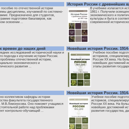
История России с древнейших вр
 пособие по отечественной истории
В учебнике излагается ис
темы дисциплины, изучаемой по системно-
1861 г. Получили освеще
амме. Предназначено для студентов,
экономического и политич
рамме подготовки бакалавров, как
культуры и быта в соотве
ом освоении ...
современной исторической
х времен до наших дней
Новейшая история России. 1914-
ледних исследований исторической науки и
Учебное пособие подгот
го подхода к изучению истории России.
историков, специализир
проблемы отечественной истории,
России XX века. На бо
циально-экономического и
новейших достижений и
ического развития ...
этапы развития государст
Новейшая история России. 1914-
ено коллективом кафедры истории
Учебное пособие подгото
рства факультета государственного
историков, специализир
. М.В.Ломоносова. Оно поможет учащимся
России XX века. На бол
стоятельной работе над проблемами
новейших достижений ис
еет контрольно-обучающий ...
развития государства, дан