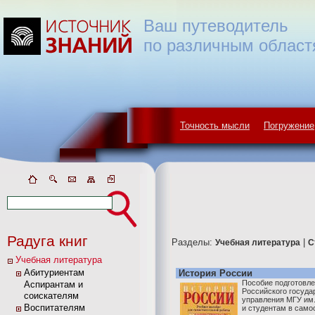
Ваш путеводитель
по различным област
Точность мысли
Погружение
Радуга книг
Разделы:
|
Учебная литература
С
Учебная литература
Абитуриентам
История России
Пособие подготовле
Аспирантам и
Российского госуда
соискателям
управления МГУ им
Воспитателям
и студентам в само