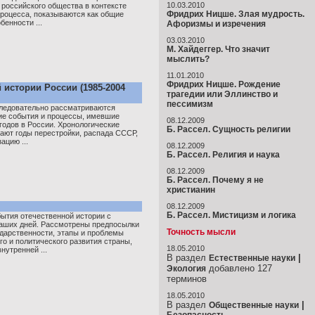
10.03.2010
 российского общества в контексте
Фридрих Ницше. Злая мудрость.
процесса, показываются как общие
бенности ...
Афоризмы и изречения
03.03.2010
М. Хайдеггер. Что значит
мыслить?
11.01.2010
Фридрих Ницше. Рождение
истории России (1985-2004
трагедии или Эллинство и
пессимизм
следовательно рассматриваются
ие события и процессы, имевшие
08.12.2009
годов в России. Хронологические
Б. Рассел. Сущность религии
ают годы перестройки, распада СССР,
ацию ...
08.12.2009
Б. Рассел. Религия и наука
08.12.2009
Б. Рассел. Почему я не
христианин
08.12.2009
Б. Рассел. Мистицизм и логика
ытия отечественной истории с
аших дней. Рассмотрены предпосылки
Точность мысли
ударственности, этапы и проблемы
о и политического развития страны,
18.05.2010
нутренней ...
В раздел
|
Естественные науки
добавлено 127
Экология
терминов
18.05.2010
В раздел
|
Общественные науки