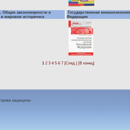
в. Общие закономерности и
Государственная внешнеэконом
 в мировом историческ
Федерации
1
2
3
4
5
6
7
[След.]
[В конец]
е права защищены