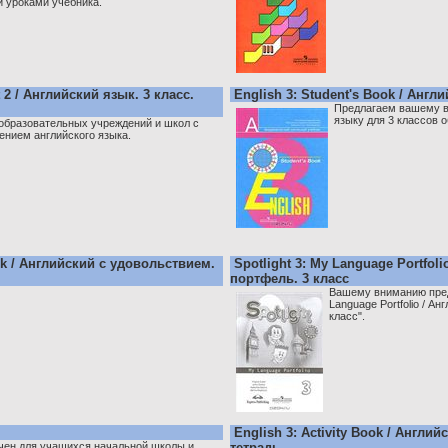
 уроками учебника.
t 2 / Английский язык. 3 класс.
English 3: Student's Book / Англ
Предлагаем вашему в
языку для 3 классов
образовательных учреждений и школ с
ением английского языка.
ook / Английский с удовольствием.
Spotlight 3: My Language Portfol
портфель. 3 класс
Вашему вниманию предл
Language Portfolio / А
класс".
English 3: Activity Book / Англи
чен для учащихся начальной школы и
тетрадь