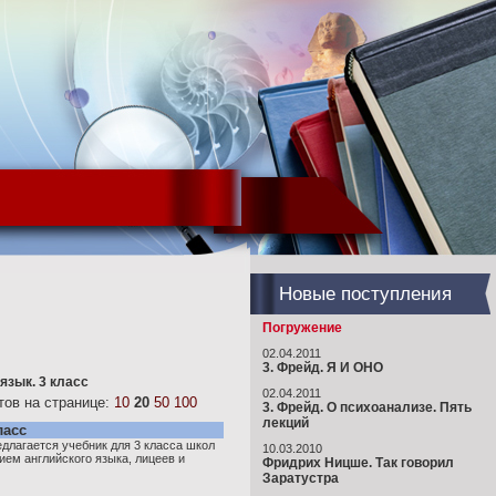
Новые поступления
Погружение
02.04.2011
3. Фрейд. Я И ОНО
язык. 3 класс
02.04.2011
ов на странице:
10
20
50
100
3. Фрейд. О психоанализе. Пять
лекций
ласс
лагается учебник для 3 класса школ
10.03.2010
ием английского языка, лицеев и
Фридрих Ницше. Так говорил
Заратустра