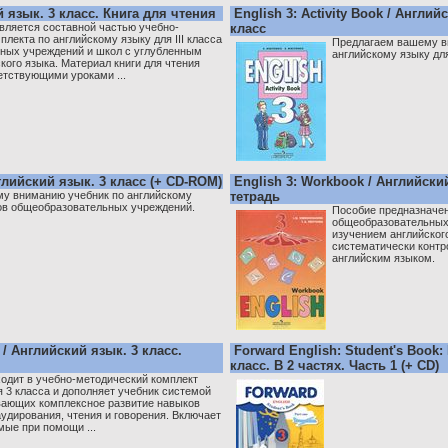
й язык. 3 класс. Книга для чтения
English 3: Activity Book / Англи
является составной частью учебно-
класс
плекта по английскому языку для III класса
Предлагаем вашему в
ных учреждений и школ с углубленным
английскому языку для
кого языка. Материал книги для чтения
етствующими уроками ...
нглийский язык. 3 класс (+ CD-ROM)
English 3: Workbook / Английски
у вниманию учебник по английскому
тетрадь
сов общеобразовательных учреждений.
Пособие предназначен
общеобразовательных
изучением английског
систематически контр
английским языком.
k / Английский язык. 3 класс.
Forward English: Student's Book: 
класс. В 2 частях. Часть 1 (+ CD)
ходит в учебно-методический комплект
я 3 класса и дополняет учебник системой
вающих комплексное развитие навыков
удирования, чтения и говорения. Включает
мые при помощи ...