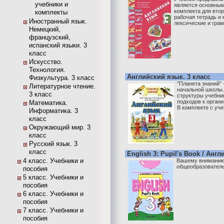
учебники и
является основным
комплекта для втор
комплекты
рабочая тетрадь и
Иностранный язык.
лексические и грам
Немецкий,
французский,
испанский языки. 3
класс
Искусство.
Технология.
Английский язык. 3 класс
Физкультура. 3 класс
"Планета знаний" 
Литературное чтение.
начальной школы.
3 класс
структуры учебни
подходов к органи
Математика.
В комплекте с уче
Информатика. 3
класс
Окружающий мир. 3
класс
Русский язык. 3
класс
English 3: Pupil's Book / Анг
4 класс. Учебники и
Вашему вниманию 
общеобразователь
пособия
5 класс. Учебники и
пособия
6 класс. Учебники и
пособия
7 класс. Учебники и
пособия