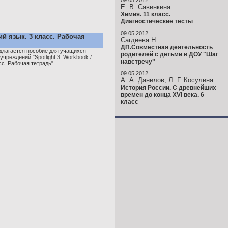
09.05.2012
Е. В. Савинкина
Химия. 11 класс.
Диагностические тесты
09.05.2012
ий язык. 3 класс. Рабочая
Сагдеева Н.
ДП.Совместная деятельность
лагается пособие для учащихся
родителей с детьми в ДОУ "Шаг
реждений "Spotlight 3: Workbook /
навстречу"
сс. Рабочая тетрадь".
09.05.2012
А. А. Данилов, Л. Г. Косулина
История России. С древнейших
времен до конца XVI века. 6
класс