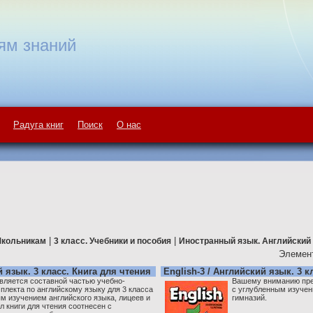
ям знаний
Радуга книг
Поиск
О нас
|
|
кольникам
3 класс. Учебники и пособия
Иностранный язык. Английский 
Элемент
й язык. 3 класс. Книга для чтения
English-3 / Английский язык. 3 к
является составной частью учебно-
Вашему вниманию пред
плекта по английскому языку для 3 класса
с углубленным изучен
м изучением английского языка, лицеев и
гимназий.
л книги для чтения соотнесен с