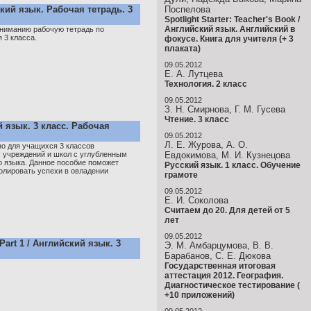
йский язык. Рабочая тетрадь. 3
Поспелова
Spotlight Starter: Teacher's Book /
Английский язык. Английский в
ниманию рабочую тетрадь по
 3 класса.
фокусе. Книга для учителя (+ 3
плаката)
09.05.2012
Е. А. Лутцева
Технология. 2 класс
09.05.2012
З. Н. Смирнова, Г. М. Гусева
Чтение. 3 класс
й язык. 3 класс. Рабочая
09.05.2012
Л. Е. Журова, А. О.
о для учащихся 3 классов
 учреждений и школ с углубленным
Евдокимова, М. И. Кузнецова
о языка. Данное пособие поможет
Русский язык. 1 класс. Обучение
олировать успехи в овладении
грамоте
09.05.2012
Е. И. Соколова
Считаем до 20. Для детей от 5
лет
09.05.2012
Part 1 / Английский язык. 3
Э. М. Амбарцумова, В. В.
Барабанов, С. Е. Дюкова
Государственная итоговая
аттестация 2012. География.
Диагностическое тестирование (
+10 приложений)