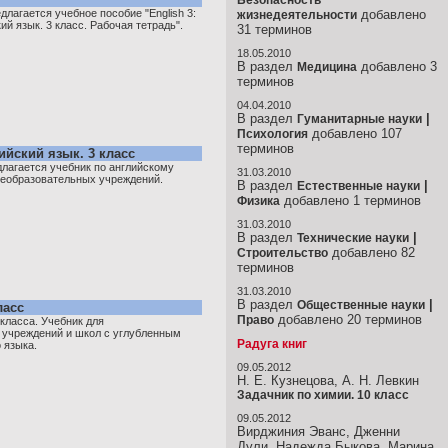
Безопасность
лагается учебное пособие "English 3:
добавлено
жизнедеятельности
кий язык. 3 класс. Рабочая тетрадь".
31 терминов
18.05.2010
В раздел
добавлено 3
Медицина
терминов
04.04.2010
В раздел
|
Гуманитарные науки
добавлено 107
Психология
терминов
лийский язык. 3 класс
агается учебник по английскому
31.03.2010
щеобразовательных учреждений.
В раздел
|
Естественные науки
добавлено 1 терминов
Физика
31.03.2010
В раздел
|
Технические науки
добавлено 82
Строительство
терминов
31.03.2010
В раздел
|
Общественные науки
ласс
добавлено 20 терминов
Право
 класса. Учебник для
учреждений и школ с углубленным
Радуга книг
 языка.
09.05.2012
Н. Е. Кузнецова, А. Н. Левкин
Задачник по химии. 10 класс
09.05.2012
Вирджиния Эванс, Дженни
Дули, Надежда Быкова, Марина